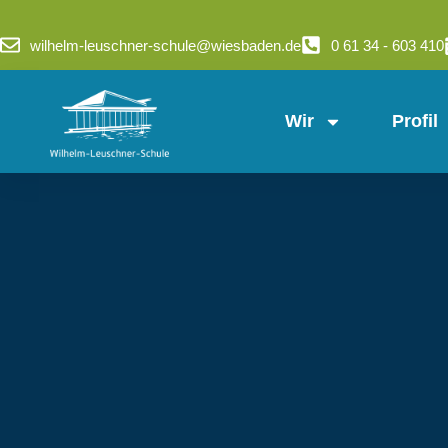
wilhelm-leuschner-schule@wiesbaden.de
0 61 34 - 603 410
Wir
Profil