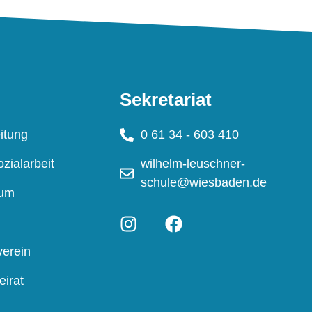
Sekretariat
itung
0 61 34 - 603 410
zialarbeit
wilhelm-leuschner-
schule@wiesbaden.de
ium
verein
eirat