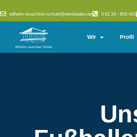
wilhelm-leuschner-schule@wiesbaden.de
0 61 34 - 603 410
Wir
Profil
Un