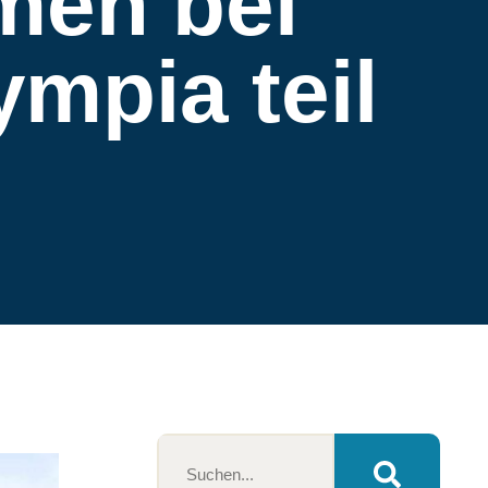
men bei
ympia teil