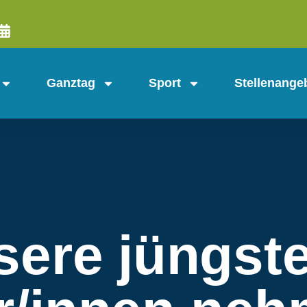
Ganztag
Sport
Stellenange
sere jüngst