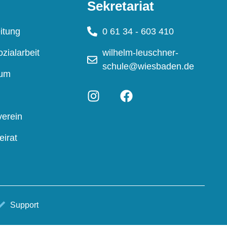
Sekretariat
itung
0 61 34 - 603 410
zialarbeit
wilhelm-leuschner-
schule@wiesbaden.de
ium
verein
eirat
Support