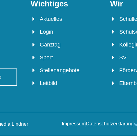
Wichtiges
Wir
Aktuelles
Schulle
Login
Schulso
Ganztag
Kolleg
Sport
SV
Stellenangebote
Förder
e
Leitbild
Elternb
Impressum
Datenschutzerklärung
edia Lindner