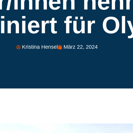
r/innen neh
niert für Ol
Kristina Hensel
März 22, 2024