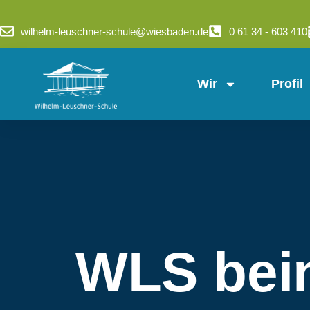
wilhelm-leuschner-schule@wiesbaden.de
0 61 34 - 603 410
Wir
Profil
WLS bei