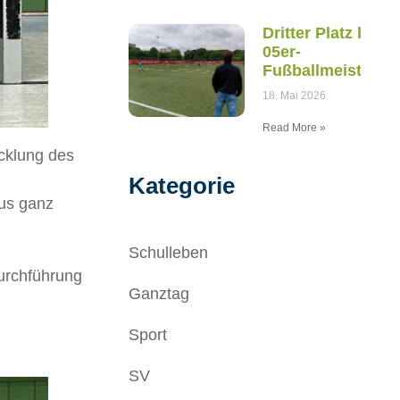
Dritter Platz bei d
05er-
Fußballmeistersc
18. Mai 2026
Read More »
icklung des
Kategorie
us ganz
Schulleben
Durchführung
Ganztag
Sport
SV