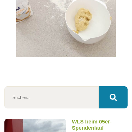
WLS beim 05er-
Spendenlauf