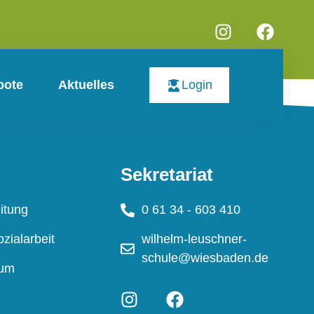
bote
Aktuelles
Login
Sekretariat
itung
0 61 34 - 603 410
zialarbeit
wilhelm-leuschner-
schule@wiesbaden.de
ium